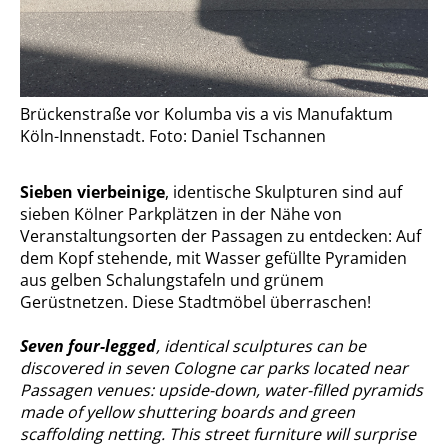
Brückenstraße vor Kolumba vis a vis Manufaktum
Köln-Innenstadt. Foto: Daniel Tschannen
Sieben vierbeinige
, identische Skulp­turen sind auf
sieben Kölner Parkplät­zen in der Nähe von
Veranstaltungs­orten der Passagen zu entdecken: Auf
dem Kopf stehende, mit Wasser gefüllte Pyramiden
aus gelben Scha­lungstafeln und grünem
Gerüstnetzen. Diese Stadtmöbel überraschen!
Seven four-legged
, identical sculptures can be
discovered in seven Cologne car parks located near
Passagen venues: upside-down, water-filled pyramids
made of yellow shuttering boards and green
scaffolding netting. This street furniture will surprise